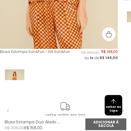
Blusa Estampa Sun&Fun - Est Sun&Fun
R$
148
,
00
R$
369
,
00
ou
1x
de
R$
148,00
voltar ao
topo
retire grátis em loja
Blusa Estampa Duo Alado - Est Duo Alado
ADICIONAR À
SACOLA
R$
398
,
00
R$
158
,
00