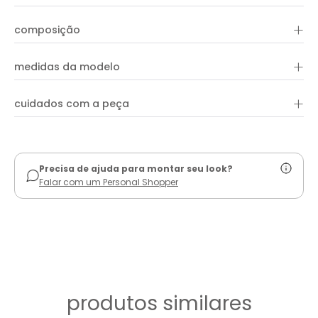
+
composição
+
100% viscose
medidas da modelo
+
cuidados com a peça
ver guia de uso
Precisa de ajuda para montar seu look?
Falar com um Personal Shopper
produtos similares