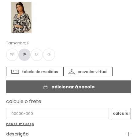
:
Tamanho
P
PP
P
M
G
tabela de medidas
provador virtual
adicionar à sacola
calcule o frete
não sei meu cep
+
descrição