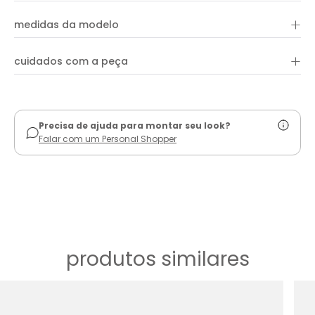
se amarram nas costas, proporcionando um ajuste
+
100% viscose
personalizado. Seu decote em 'V' realça o colo, tornando-a
medidas da modelo
uma escolha ideal para diferentes ocasiões, desde um
passeio casual até um evento mais formal.
+
cuidados com a peça
ver guia de uso
Precisa de ajuda para montar seu look?
Falar com um Personal Shopper
produtos similares