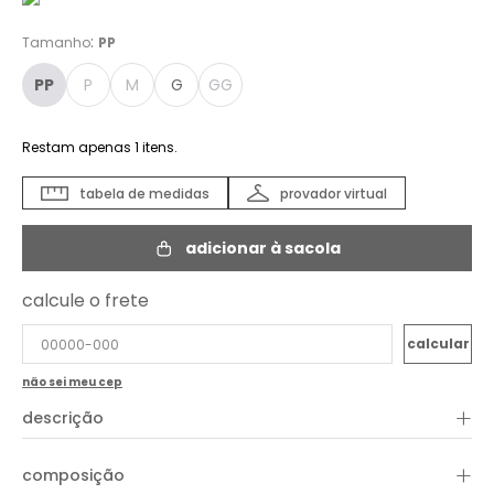
:
Tamanho
PP
PP
P
M
G
GG
Restam apenas
1
itens.
tabela de medidas
provador virtual
adicionar à sacola
calcule o frete
não sei meu cep
+
descrição
A Blusa Alça com nó frontal é uma peça sofisticada e versátil,
+
composição
perfeita para criar uma variedade de looks. Com um corte reto
que valoriza a silhueta, conta com alças finas reguláveis que