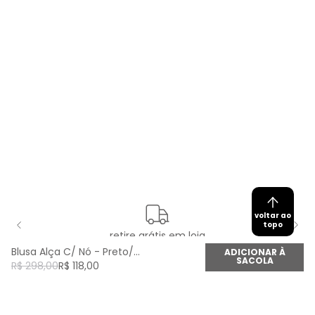
voltar ao
topo
retire grátis em loja
Blusa Alça C/ Nó - Preto/Off
ADICIONAR À
SACOLA
R$
298
,
00
R$
118
,
00