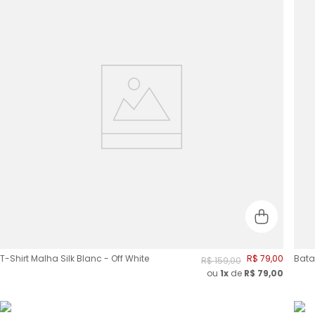
T-Shirt Malha Silk Blanc - Off White
R$
79
,
00
Bata
R$
159
,
00
ou
1x
de
R$
79,00