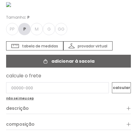
:
Tamanho
P
PP
P
M
G
GG
tabela de medidas
provador virtual
adicionar à sacola
calcule o frete
não sei meu cep
+
descrição
+
composição