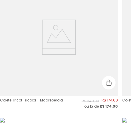
Colete Tricot Tricolor - Madrepérola
R$
174
,
00
Cole
R$
349
,
00
ou
1x
de
R$
174,00