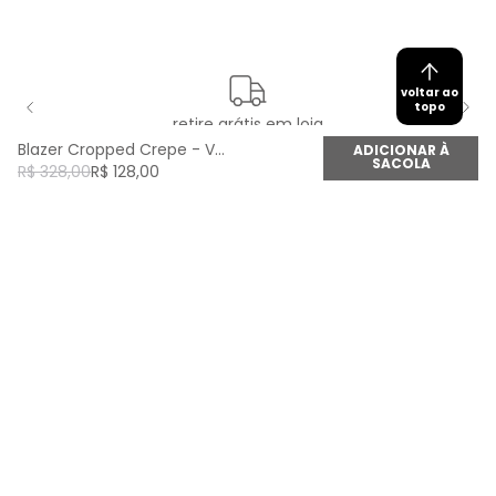
voltar ao
topo
retire grátis em loja
Blazer Cropped Crepe - Vermelho Disco
ADICIONAR À
SACOLA
R$
328
,
00
R$
128
,
00
newsletter
Cadastre seu e-mail aqui e fique por dentro de
todas as novidades!