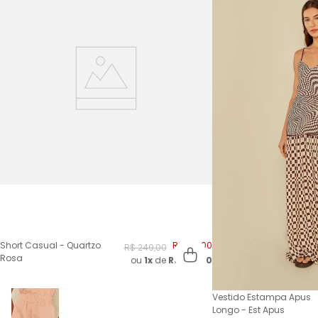
Short Casual - Quartzo
R$
124
,
00
R$
249
,
00
Rosa
ou
1x
de
R$
124,00
Vestido Estampa Apus
Longo - Est Apus