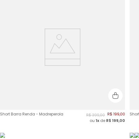
Short Barra Renda - Madreperola
R$
199
,
00
Shor
R$
399
,
00
ou
1x
de
R$
199,00