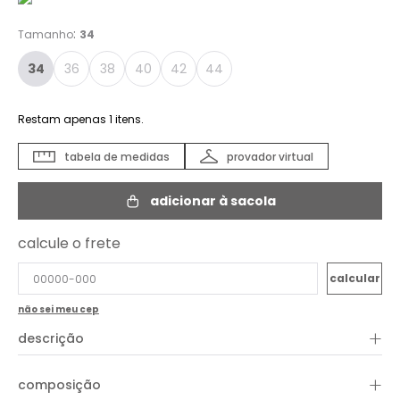
:
Tamanho
34
34
36
38
40
42
44
Restam apenas
1
itens.
tabela de medidas
provador virtual
adicionar à sacola
calcule o frete
não sei meu cep
+
descrição
A Bermuda Jeans Milla é a peça ideal para quem busca
+
composição
conforto, estilo e versatilidade no dia a dia. Confeccionada
em jeans de lavagem clara, ela traz um visual leve e atual,