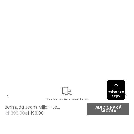
voltar ao
topo
retire grátis em loja
Bermuda Jeans Milla - Jeans
ADICIONAR À
SACOLA
R$
399
,
00
R$
199
,
00