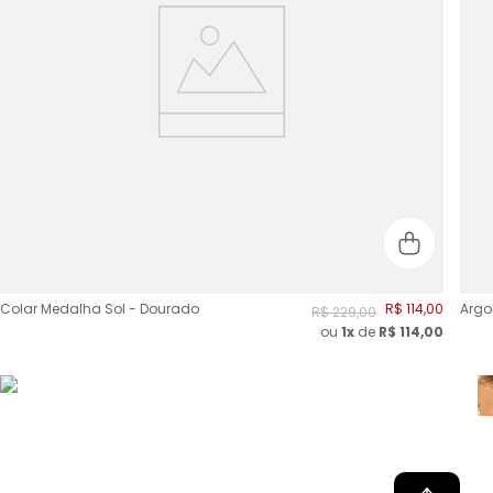
Colar Medalha Sol - Dourado
R$
114
,
00
Argo
R$
229
,
00
ou
1x
de
R$
114,00