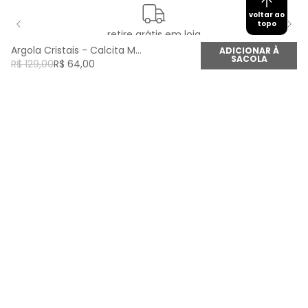
voltar ao
topo
retire grátis em loja
Argola Cristais - Calcita Mel
ADICIONAR À
SACOLA
R$
129
,
00
R$
64
,
00
newsletter
Cadastre seu e-mail aqui e fique por dentro de
todas as novidades!
Cadastrar