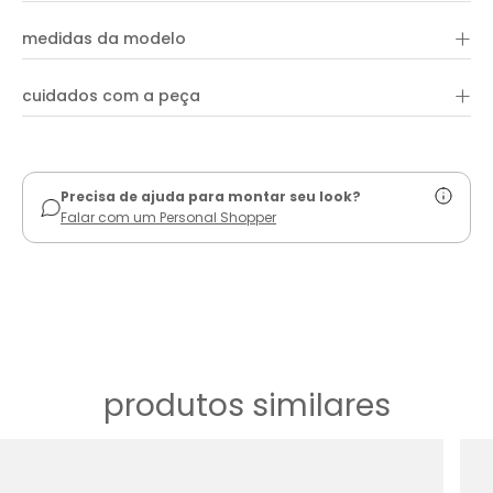
shape reto. Aproveite para combinar com peças e acessórios
+
100% algodão
da coleção!
medidas da modelo
+
cuidados com a peça
ver guia de uso
Precisa de ajuda para montar seu look?
Falar com um Personal Shopper
produtos similares