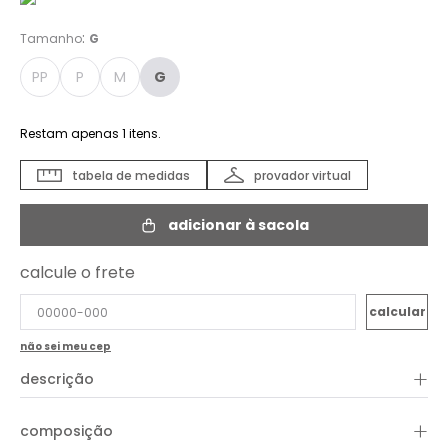
:
Tamanho
G
PP
P
M
G
Restam apenas
1
itens.
tabela de medidas
provador virtual
adicionar à sacola
calcule o frete
não sei meu cep
+
descrição
O Cropped Laise é uma peça elegante e ideal para compor
+
composição
looks mais sofisticados ou casuais. A peça é confeccionada
em algodão e apresenta manga bufante de um ombro só e