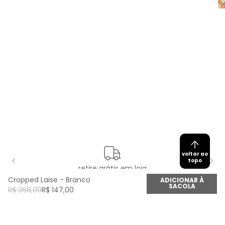
voltar ao
topo
retire grátis em loja
Cropped Laise - Branco
ADICIONAR À
SACOLA
R$
368
,
00
R$
147
,
00