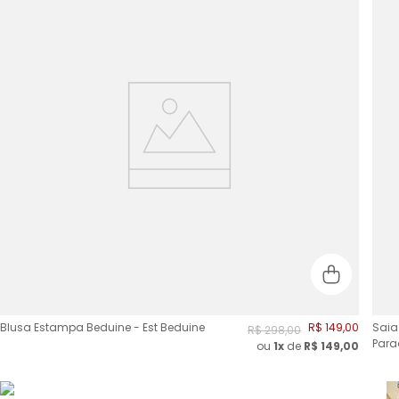
Blusa Estampa Beduine - Est Beduine
R$
149
,
00
Saia
R$
298
,
00
Para
ou
1x
de
R$
149,00