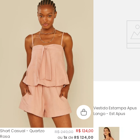
Vestido Estampa Apus
Longo - Est Apus
Short Casual - Quartzo
R$
124
,
00
R$
249
,
00
Rosa
ou
1x
de
R$
124,00