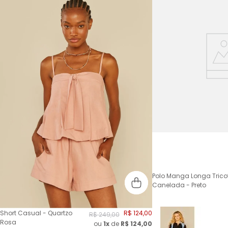
Polo Manga Longa Trico
Canelada - Preto
Short Casual - Quartzo
R$
124
,
00
R$
249
,
00
Rosa
ou
1x
de
R$
124,00