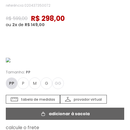
referência
:
020437350072
R$
298
,
00
R$
599
,
00
ou
2
de
R$
149
,
00
Cor :
OFF WHITE - PP
:
Tamanho
PP
PP
P
M
G
GG
tabela de medidas
provador virtual
adicionar à sacola
calcule o frete