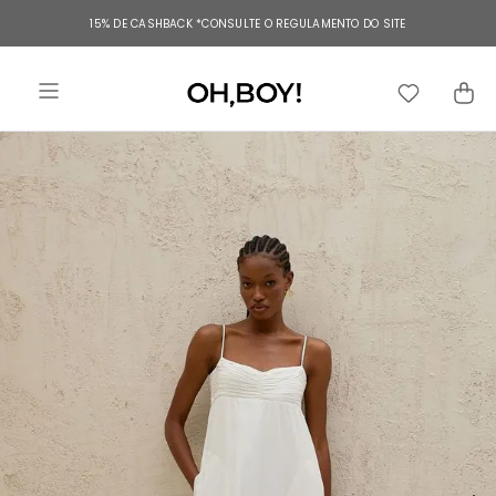
TERMOS MAIS BUSCADOS
15% DE CASHBACK
*CONSULTE O REGULAMENTO DO SITE
1
º
vestido
2
º
vestido longo
3
º
blusa
4
º
vestido midi
5
º
calça
6
º
vestido curto
7
º
calça jeans
8
º
tricot
9
º
short
10
º
macacão