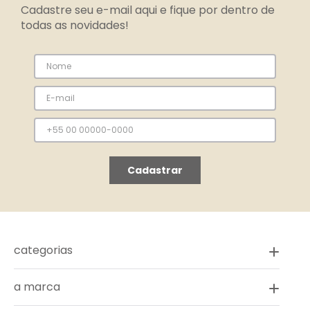
Cadastre seu e-mail aqui e fique por dentro de
todas as novidades!
Cadastrar
categorias
a marca
novidades
vestidos