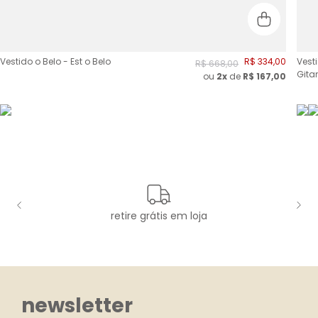
Vestido o Belo - Est o Belo
R$
334
,
00
Vest
R$
668
,
00
Gita
ou
2
x
de
R$
167,00
retire grátis em loja
newsletter