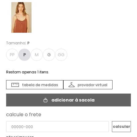
:
Tamanho
P
PP
P
M
G
GG
Restam apenas
1
itens.
tabela de medidas
provador virtual
adicionar à sacola
calcule o frete