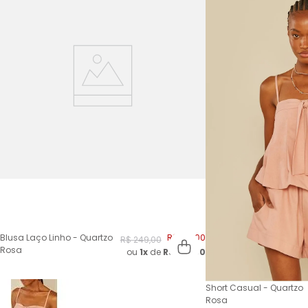
Blusa Laço Linho - Quartzo
R$
124
,
00
R$
249
,
00
Rosa
ou
1x
de
R$
124,00
Short Casual - Quartzo
Rosa