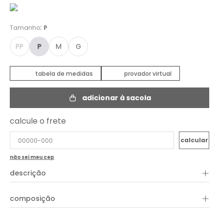
:
Tamanho
P
PP
P
M
G
tabela de medidas
provador virtual
adicionar à sacola
calcule o frete
não sei meu cep
+
descrição
O Vestido Estampa Parque do Amor traz leveza e feminilidade
+
composição
em uma proposta delicada e cheia de charme. Com estampa
floral em tons suaves, a peça transmite um visual romântico e
elegante para diferentes ocasiões. O modelo possui decote