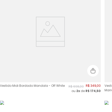
Vestido Midi Bordado Mandala - Off White
R$
349
,
00
Vest
R$
698
,
00
Mar
ou
2
x
de
R$
174,50