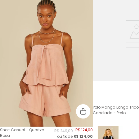
Polo Manga Longa Trico
Canelada - Preto
Short Casual - Quartzo
R$
124
,
00
R$
249
,
00
Rosa
ou
1x
de
R$
124,00