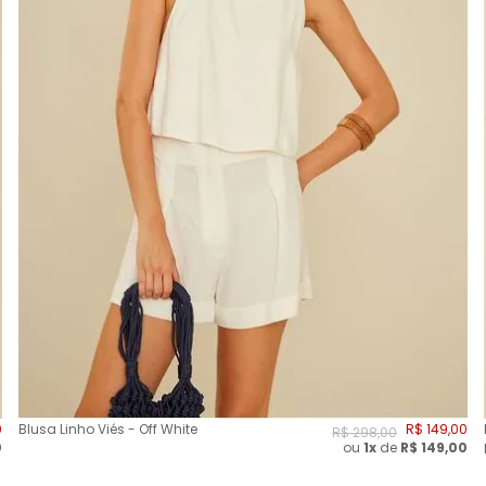
0
Blusa Linho Viés - Off White
R$
149
,
00
R$
298
,
00
0
ou
1x
de
R$
149,00