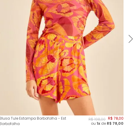
Blusa Tule Estampa Borbofolha - Est
R$
78
,
00
Blu
R$
198
,
00
ou
1x
de
R$
78,00
Borbofolha
Oa