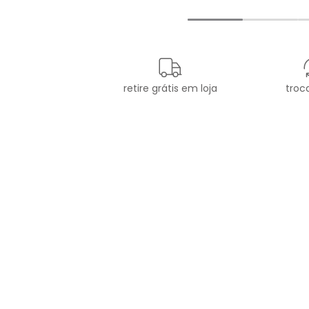
retire grátis em loja
troca
newsletter
Cadastre seu e-mail aqui e
fique por dentro de todas as
novidades!
CATEGORIAS
A 