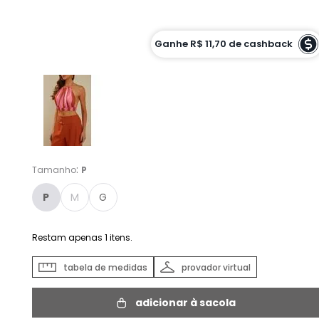
Cor :
Ganhe
R$ 11,70
de cashback
EST LISTRA FRESH - P
:
Tamanho
P
P
M
G
Restam apenas
1
itens.
tabela de medidas
provador virtual
adicionar à sacola