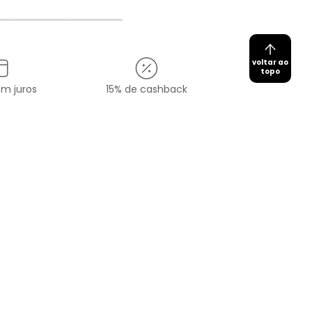
voltar ao
topo
em juros
15% de cashback
Cadastrar
redes sociais