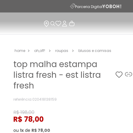
PAR
Parceria Digital
oh,off!
roupas
blusas e camisas
top malha estampa
listra fresh - est listra
fresh
referência
:
020418138159
R$
198
,
00
R$
78
,
00
ou
1
de
R$
78
,
00