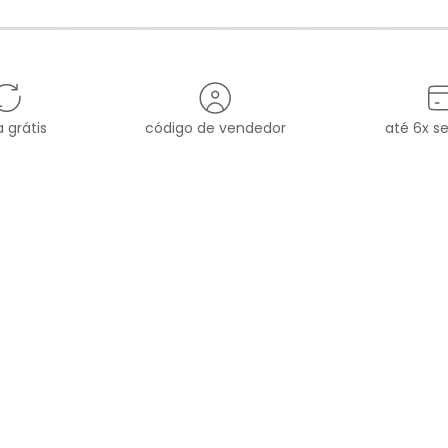
 grátis
código de vendedor
até 6x s
MARCA
ATENDIMENTO
sac