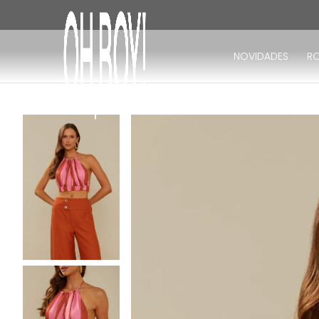
TERMOS MAIS BUSCADOS
1
º
vestido
NOVIDADES
R
2
º
vestido longo
3
º
blusa
4
º
vestido midi
5
º
calça
6
º
vestido curto
7
º
tricot
8
º
calça jeans
9
º
macacão
10
º
short