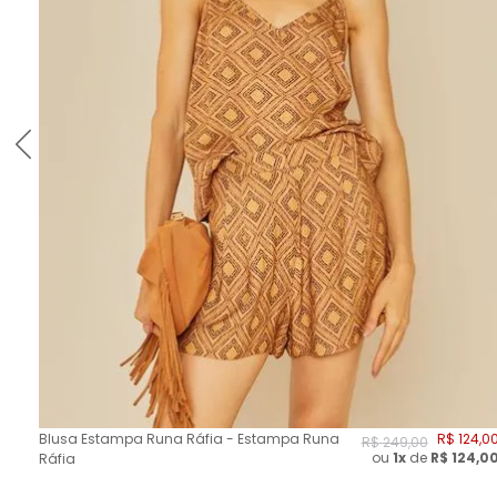
Blusa Estampa Runa Ráfia - Estampa Runa
R$
124
,
0
R$
249
,
00
ou
1x
de
R$
124,0
Ráfia