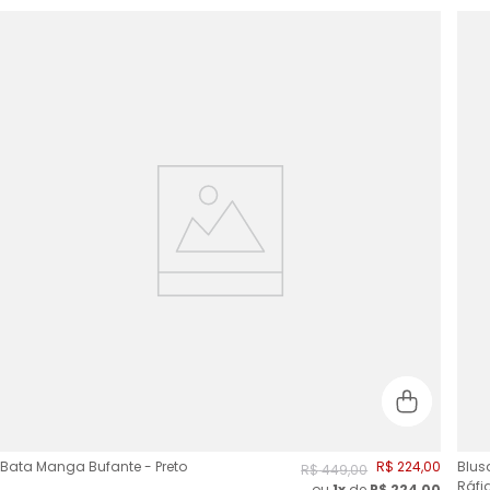
Bata Manga Bufante - Preto
R$
224
,
00
Blus
R$
449
,
00
Ráfi
ou
1x
de
R$
224,00