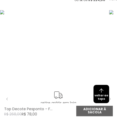
voltar ao
topo
retire grátis em loja
Top Decote Pesponto - Fucsia Happy
ADICIONAR À
SACOLA
R$
268
,
00
R$
78
,
00