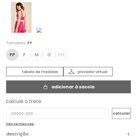
:
Tamanho
PP
PP
P
M
G
GG
tabela de medidas
provador virtual
adicionar à sacola
calcule o frete
não sei meu cep
+
descrição