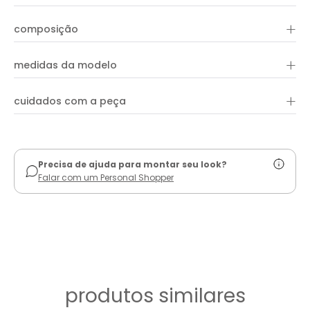
O Top Decote Pesponto é elegante e pode ser utilizado em
+
composição
diversas ocasiões. A peça apresenta comprimento curto,
alças largas, decote arredondado, shape justo e lastex
posterior dando mais conforto a peça. Aproveite para
+
85% viscose e 15% poliéster
combinar com peças e acessórios da coleção!
medidas da modelo
+
cuidados com a peça
ver guia de uso
Precisa de ajuda para montar seu look?
Falar com um Personal Shopper
produtos similares