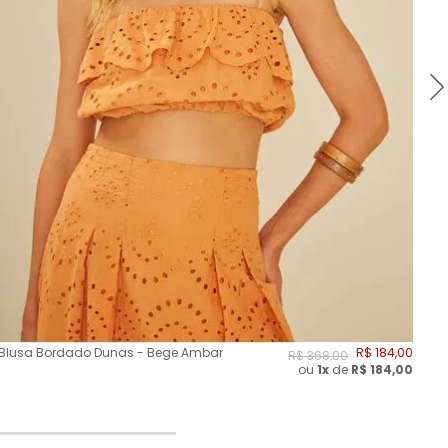
Blusa Bordado Dunas - Bege Ambar
R$
184
,
00
Bl
R$
368
,
00
ou
1x
de
R$
184,00
Ca