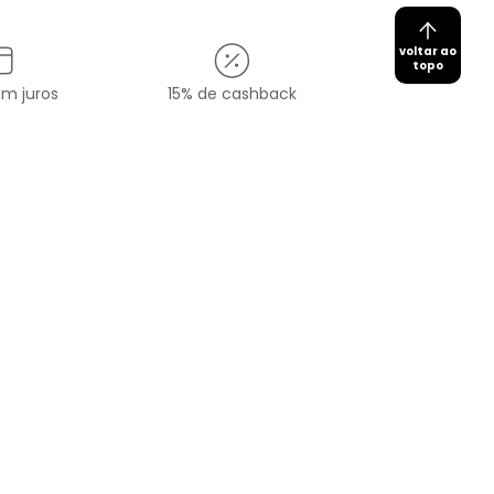
voltar ao
topo
em juros
15% de cashback
Cadastrar
redes sociais
O