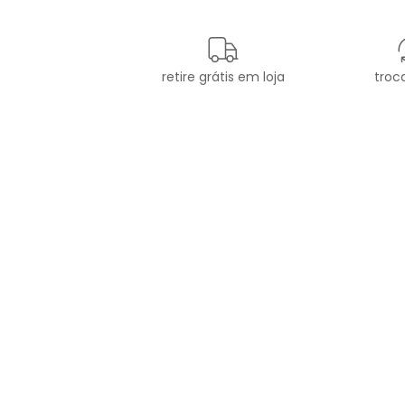
retire grátis em loja
troca
newsletter
Cadastre seu e-mail aqui e
fique por dentro de todas as
novidades!
CATEGORIAS
A 
NOVIDADES
SOB