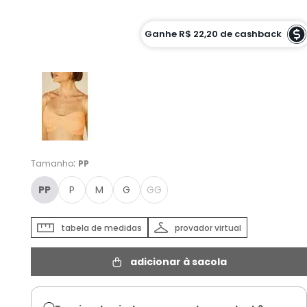
Cor :
Ganhe
R$ 22,20
de cashback
BEGE DUNAS - PP
:
Tamanho
PP
PP
P
M
G
GG
tabela de medidas
provador virtual
adicionar à sacola