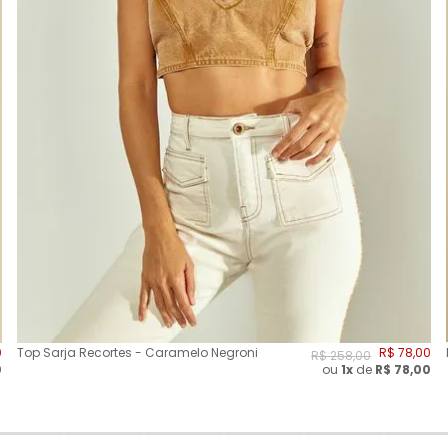
0
Top Sarja Recortes - Caramelo Negroni
R$
78
,
00
R$
258
,
00
0
ou
1x
de
R$
78,00