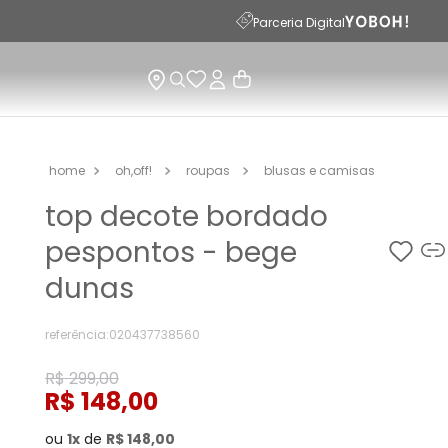
Parceria Digital
oh,off!
roupas
blusas e camisas
top decote bordado
pespontos - bege
dunas
referência
:
020437738560
R$
299
,
00
R$
148
,
00
ou
1
de
R$
148
,
00