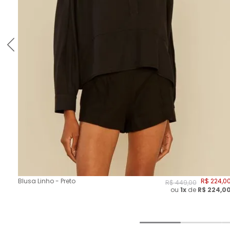
Blusa Linho - Preto
R$
224
,
0
R$
449
,
00
ou
1x
de
R$
224,0