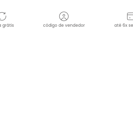
 grátis
código de vendedor
até 6x s
MARCA
ATENDIMENTO
sac
HORÁRIO DE ATENDIMENT
RE A OH,BOY!
FALE COM A GENTE