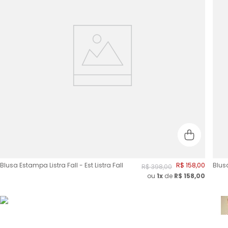
Blusa Estampa Listra Fall - Est Listra Fall
R$
158
,
00
Blus
R$
398
,
00
ou
1x
de
R$
158,00