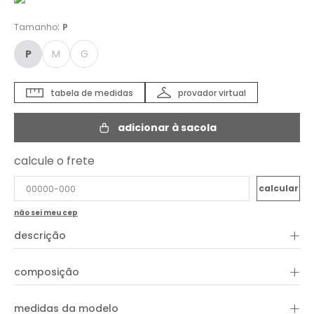
:
Tamanho
P
P
M
G
tabela de medidas
provador virtual
adicionar à sacola
calcule o frete
não sei meu cep
+
descrição
+
composição
+
medidas da modelo