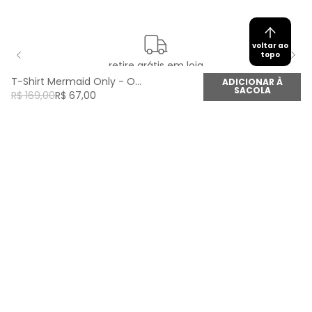
voltar ao
topo
retire grátis em loja
T-Shirt Mermaid Only - Off White
ADICIONAR À
SACOLA
R$
169
,
00
R$
67
,
00
newsletter
Cadastre seu e-mail aqui e fique por dentro de
todas as novidades!