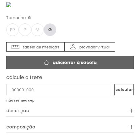
:
Tamanho
G
PP
P
M
G
tabela de medidas
provador virtual
adicionar à sacola
calcule o frete
não sei meu cep
+
descrição
A T-shirt Malha Silk Soy el Sol traduz leveza e autenticidade em
+
composição
uma peça casual cheia de personalidade. Com modelagem
confortável e estampa exclusiva, ela traz um visual
descontraído e contemporâneo para composições versáteis