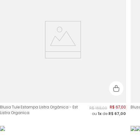
Blusa Tule Estampa Listra Orgânica - Est
R$
67
,
00
Blusa
R$
168
,
00
Listra Organica
ou
1x
de
R$
67,00