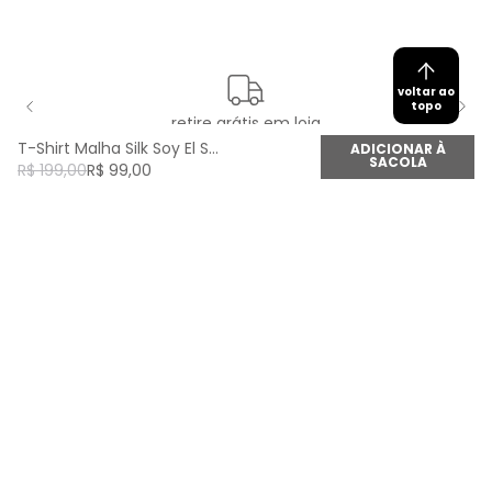
voltar ao
topo
retire grátis em loja
T-Shirt Malha Silk Soy El Sol - Off White
ADICIONAR À
SACOLA
R$
199
,
00
R$
99
,
00
newsletter
Cadastre seu e-mail aqui e fique por dentro de
todas as novidades!