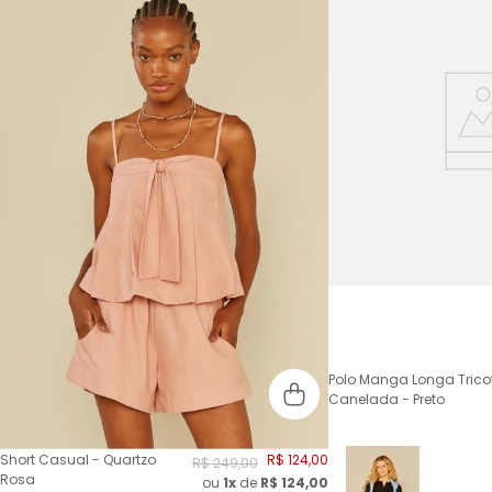
Polo Manga Longa Trico
Canelada - Preto
Short Casual - Quartzo
R$
124
,
00
R$
249
,
00
Rosa
ou
1x
de
R$
124,00