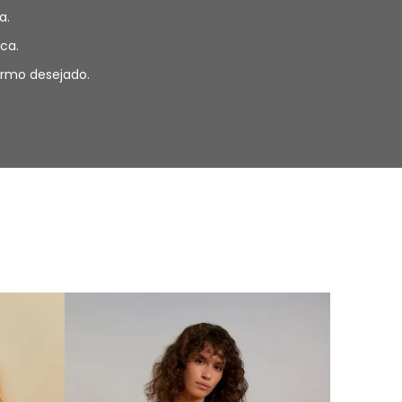
a.
ca.
termo desejado.