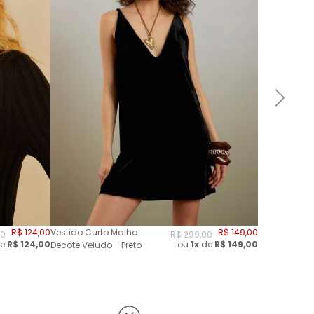
R$
124
,
00
Vestido Curto Malha
R$
149
,
00
0
R$
299
,
00
e
R$
124,00
ou
1x
de
R$
149,00
Decote Veludo - Preto