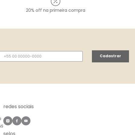
20% off na primeira compra
Cadastrar
redes sociais
O
ÀS
selos