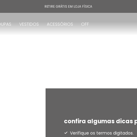
RETIRE GRÁTIS EM LOJA FÍSICA
OUPAS
VESTIDOS
ACESSÓRIOS
OFF
!
confira algumas dicas p
Verifique os termos digitados.