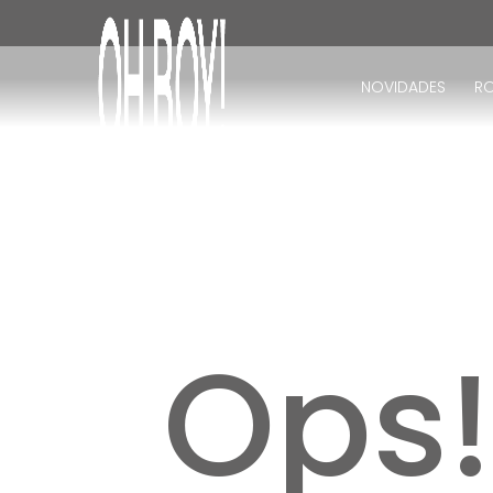
TERMOS MAIS BUSCADOS
1
º
vestido
NOVIDADES
R
2
º
vestido longo
3
º
blusa
4
º
vestido midi
5
º
calça
6
º
vestido curto
7
º
calça jeans
8
º
tricot
Ops
9
º
short
10
º
macacão