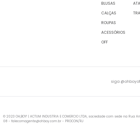
BLUSAS
AT
CALÇAS
TR
ROUPAS
ACESSÓRIOS
OFF
siga @ohboyofi
© 2023 OH,BOY! | ACTUM INDUSTRIA E COMERCIO LTDA, sociedade com sede na Rua Antu
08 -
falecomagente@ohboy.com.br
- PROCON/RJ