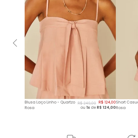
Blusa Laço Linho - Quartzo
R$
124
,
00
Short Casua
R$
249
,
00
ou
1x
de
R$
124,00
Rosa
Rosa