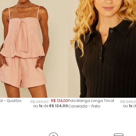
l - Quartzo
R$
124
,
00
Polo Manga Longa Tricot
R$
249
,
00
R$
249
,
0
ou
1x
de
R$
124,00
ou
1x
d
Canelada - Preto