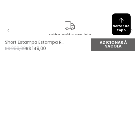
voltar ao
topo
retire grátis em loja
Short Estampa Estampa Raymi Dot - Est Raymi Dot
ADICIONAR À
SACOLA
R$
299
,
00
R$
149
,
00
newsletter
Cadastre seu e-mail aqui e fique por dentro de
todas as novidades!