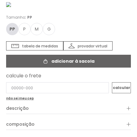
:
Tamanho
PP
PP
P
M
G
tabela de medidas
provador virtual
adicionar à sacola
calcule o frete
não sei meu cep
+
descrição
Conforto e estilo se encontram no Short Estampa Raymi Dot,
+
composição
uma peça leve e versátil para composições descomplicadas.
Confeccionado em tecido fluido com textura delicada e
estampa discreta de poás, o modelo possui caimento solto