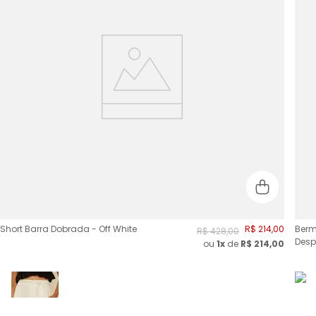
Short Barra Dobrada - Off White
R$
214
,
00
Berm
R$
428
,
00
Desp
ou
1x
de
R$
214,00