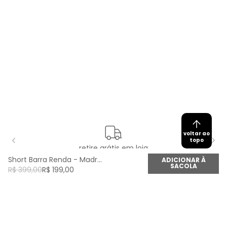
voltar ao
topo
retire grátis em loja
Short Barra Renda - Madreperola
ADICIONAR À
SACOLA
R$
399
,
00
R$
199
,
00
newsletter