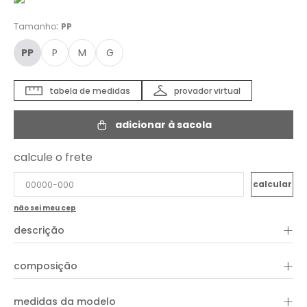
:
Tamanho
PP
PP
P
M
G
tabela de medidas
provador virtual
adicionar à sacola
calcule o frete
não sei meu cep
+
descrição
+
composição
+
medidas da modelo