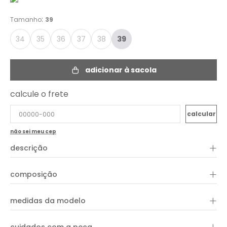
:
Tamanho
39
34
35
36
37
38
39
adicionar à sacola
calcule o frete
não sei meu cep
+
descrição
O Salto Puffer é uma opção que se encaixa perfeitamente em
+
composição
diferentes tipos de visuais. Seu design elegante e confortável
torna-o ideal para complementar seu look com muito estilo.
+
medidas da modelo