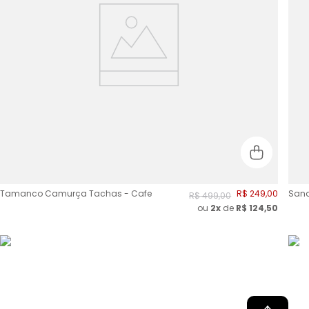
Tamanco Camurça Tachas - Cafe
R$
249
,
00
Sand
R$
499
,
00
ou
2
x
de
R$
124,50