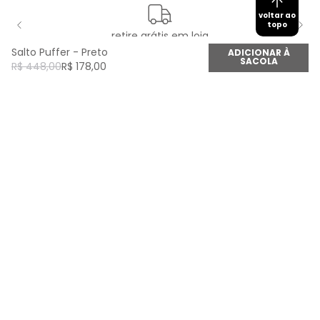
voltar ao
topo
retire grátis em loja
Salto Puffer - Preto
ADICIONAR À
SACOLA
R$
448
,
00
R$
178
,
00
newsletter
Cadastre seu e-mail aqui e fique por dentro de
todas as novidades!
Cadastrar