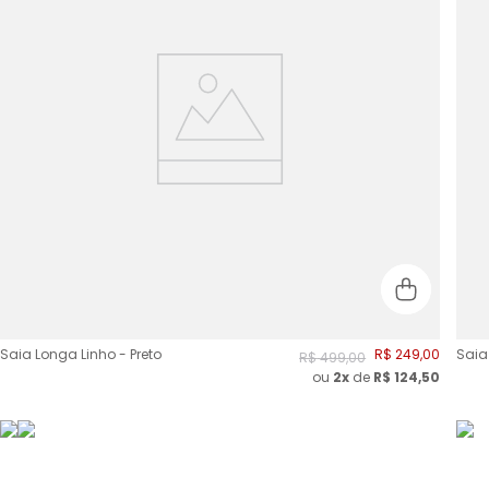
Saia Longa Linho - Preto
R$
249
,
00
Saia
R$
499
,
00
ou
2
x
de
R$
124,50