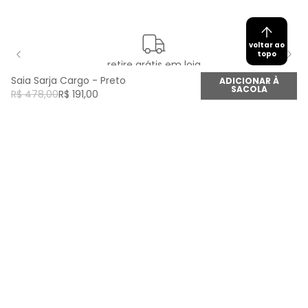
voltar ao
topo
retire grátis em loja
Saia Sarja Cargo - Preto
ADICIONAR À
SACOLA
R$
478
,
00
R$
191
,
00
newsletter
Cadastre seu e-mail aqui e fique por dentro de
todas as novidades!