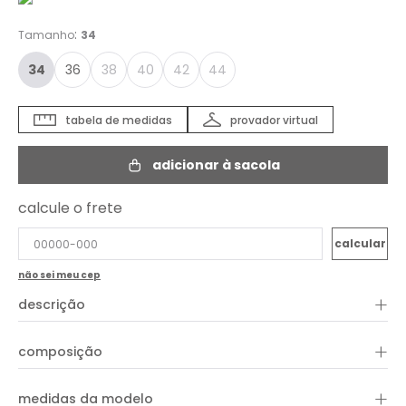
:
Tamanho
34
34
36
38
40
42
44
tabela de medidas
provador virtual
adicionar à sacola
calcule o frete
não sei meu cep
+
descrição
A Saia de Sarja Cargo é confeccionada em algodão e possui
+
composição
elástico com reguladores de metal, bolso cargo e etiqueta
vintage Oh,Boy! Versátil, pode ser usada tanto como cintura
alta quanto deslocada.
+
100% algodão
medidas da modelo