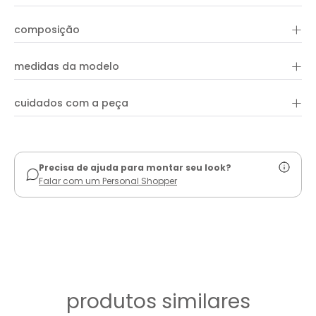
A Saia Estampa Tuca Curta apresenta estampa exclusiva
+
composição
OHBOY, desenvolvida no tecido em viscose. A peça apresenta
comprimento curto, cintura de cós alto, amarração lateral e
shape reto. Aproveite para combinar com peças e acessórios
+
100% viscose
da coleção!
medidas da modelo
+
cuidados com a peça
ver guia de uso
Precisa de ajuda para montar seu look?
Falar com um Personal Shopper
produtos similares