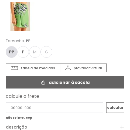
:
Tamanho
PP
PP
P
M
G
tabela de medidas
provador virtual
adicionar à sacola
calcule o frete
não sei meu cep
+
descrição