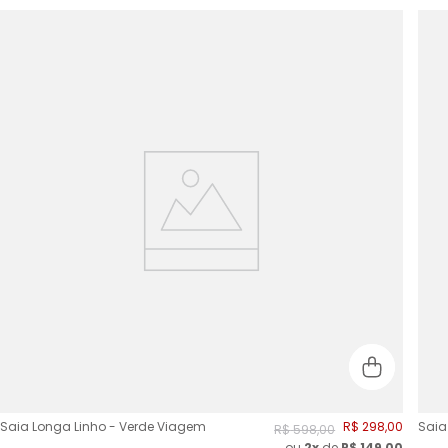
Saia Longa Linho - Verde Viagem
R$
298
,
00
Saia
R$
598
,
00
ou
2
x
de
R$
149,00