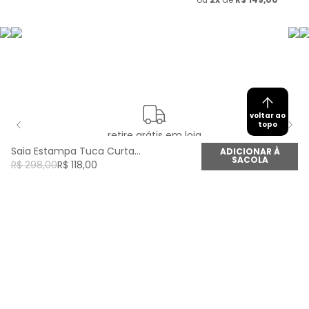
voltar ao
topo
retire grátis em loja
Saia Estampa Tuca Curta - Est Tuca
ADICIONAR À
SACOLA
R$
298
,
00
R$
118
,
00
newsletter
Cadastre seu e-mail aqui e fique por dentro de
todas as novidades!