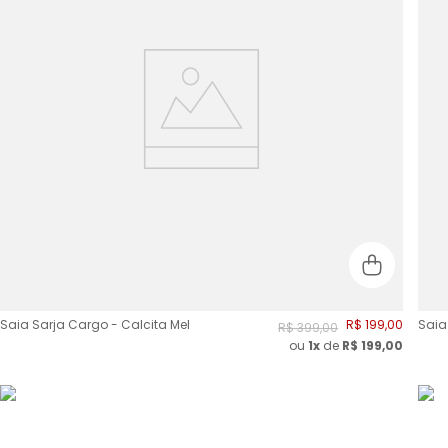
Saia Sarja Cargo - Calcita Mel
R$
199
,
00
Saia
R$
399
,
00
ou
1x
de
R$
199,00