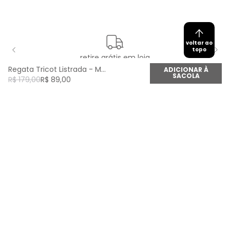
voltar ao
topo
retire grátis em loja
Regata Tricot Listrada - Marinho/Off
ADICIONAR À
SACOLA
R$
179
,
00
R$
89
,
00
newsletter
Cadastre seu e-mail aqui e fique por dentro de
todas as novidades!