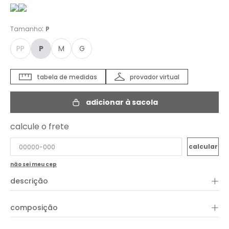
:
Tamanho
P
PP
P
M
G
tabela de medidas
provador virtual
adicionar à sacola
calcule o frete
não sei meu cep
+
descrição
+
composição