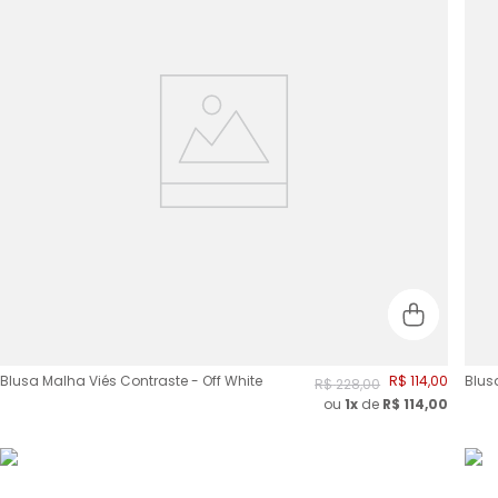
Blusa Malha Viés Contraste - Off White
R$
114
,
00
Blus
R$
228
,
00
ou
1x
de
R$
114,00