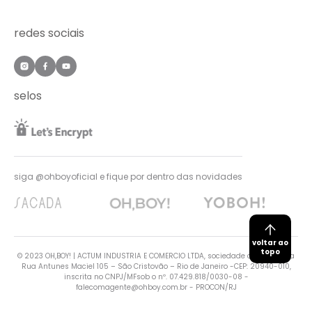
trabalhe conosco
acessórios
cashback
nossas lojas
redes sociais
OFF
entregas
trocas e devoluções
política de privacidade
selos
pagamentos
Procon RJ
siga @ohboyoficial e fique por dentro das novidades
voltar ao
topo
© 2023 OH,BOY! | ACTUM INDUSTRIA E COMERCIO LTDA, sociedade com sede na
Rua Antunes Maciel 105 – São Cristovão – Rio de Janeiro -CEP: 20940-010,
inscrita no CNPJ/MFsob o nº. 07.429.818/0030-08 -
falecomagente@ohboy.com.br
- PROCON/RJ