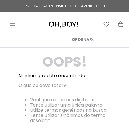
TERMOS MAIS BUSCADOS
15% DE CASHBACK
*CONSULTE O REGULAMENTO DO SITE
1
º
vestido
2
º
vestido longo
3
º
blusa
4
º
vestido midi
OOPS!
5
º
calça
6
º
vestido curto
Nenhum produto encontrado
7
º
tricot
O que eu devo fazer?
8
º
calça jeans
9
º
short
Verifique os termos digitados.
Tente utilizar uma única palavra.
10
º
macacão
Utilize termos genéricos na busca.
Tente utilizar sinônimos do termo
desejado.