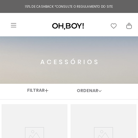
TERMOS MAIS BUSCADOS
15% DE CASHBACK
*CONSULTE O REGULAMENTO DO SITE
1
º
vestido
2
º
vestido longo
3
º
blusa
4
º
vestido midi
5
º
calça
6
º
vestido curto
7
º
tricot
FILTRAR
8
º
calça jeans
9
º
macacão
10
º
short