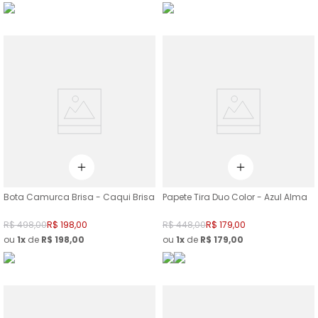
Bota Camurca Brisa - Caqui Brisa
Papete Tira Duo Color - Azul Alma
R$
498
,
00
R$
198
,
00
R$
448
,
00
R$
179
,
00
ou
1
de
R$
198
,
00
ou
1
de
R$
179
,
00