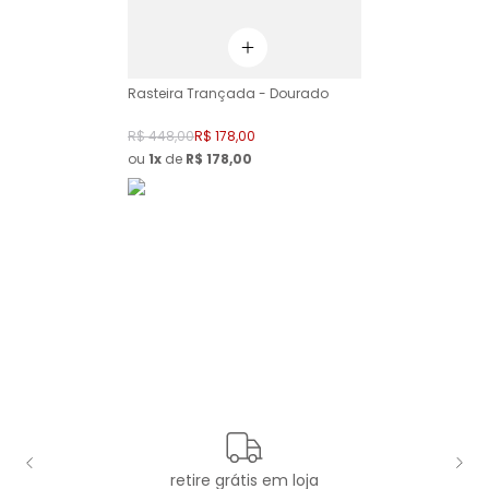
Rasteira Trançada - Dourado
R$
448
,
00
R$
178
,
00
ou
1
de
R$
178
,
00
retire grátis em loja