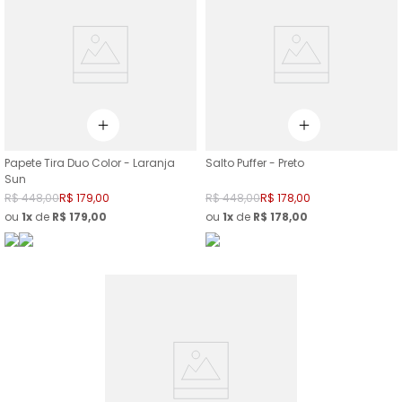
Papete Tira Duo Color - Laranja
Salto Puffer - Preto
Sun
R$
448
,
00
R$
179
,
00
R$
448
,
00
R$
178
,
00
ou
1
de
R$
179
,
00
ou
1
de
R$
178
,
00