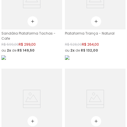
Sandália Plataforma Tachas -
Plataforma Trança - Natural
Cafe
R$
599
,
00
R$
299
,
00
R$
528
,
00
R$
264
,
00
ou
2
de
R$
149
,
50
ou
2
de
R$
132
,
00