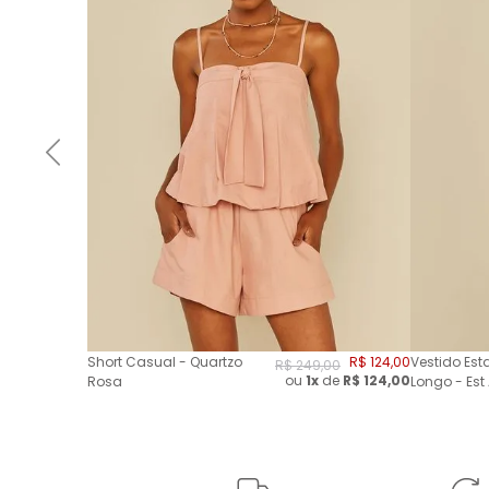
Short Casual - Quartzo
R$
124
,
00
Vestido Es
R$
249
,
00
ou
1x
de
R$
124,00
Rosa
Longo - Est