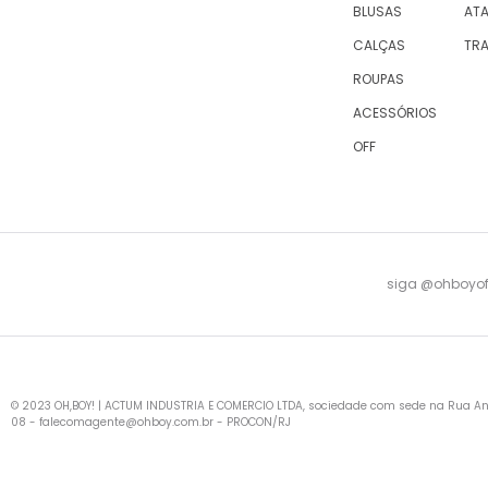
BLUSAS
AT
CALÇAS
TR
ROUPAS
ACESSÓRIOS
OFF
siga @ohboyofi
© 2023 OH,BOY! | ACTUM INDUSTRIA E COMERCIO LTDA, sociedade com sede na Rua Antu
08 -
falecomagente@ohboy.com.br
- PROCON/RJ