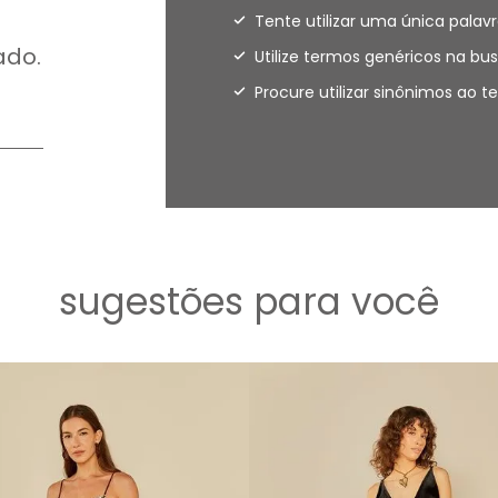
Tente utilizar uma única palavr
ado.
Utilize termos genéricos na bus
Procure utilizar sinônimos ao 
sugestões para você