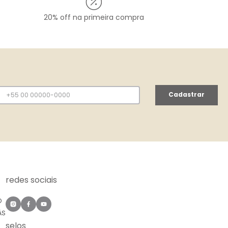
20% off na primeira compra
Cadastrar
redes sociais
O
ÀS
selos