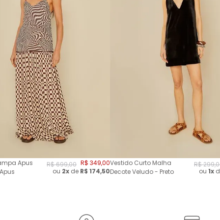
tampa Apus
R$
349
,
00
Vestido Curto Malha
R$
699
,
00
R$
299
,
0
ou
2
x
de
R$
174,50
ou
1x
d
 Apus
Decote Veludo - Preto