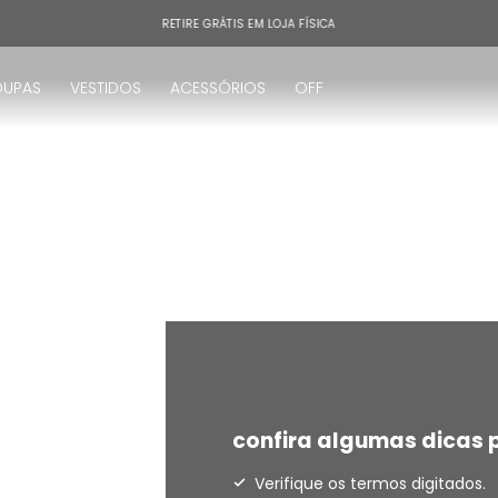
RETIRE GRÁTIS EM LOJA FÍSICA
OUPAS
VESTIDOS
ACESSÓRIOS
OFF
!
confira algumas dicas p
Verifique os termos digitados.