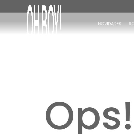
TERMOS MAIS BUSCADOS
1
º
vestido
NOVIDADES
R
2
º
vestido longo
3
º
blusa
4
º
calça
5
º
vestido midi
6
º
vestido curto
7
º
tricot
8
º
calça jeans
Ops
9
º
short
10
º
macacão