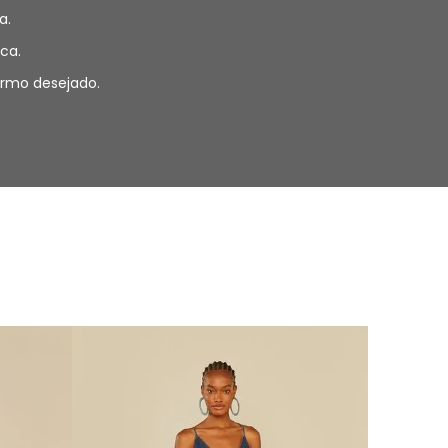
a.
ca.
termo desejado.