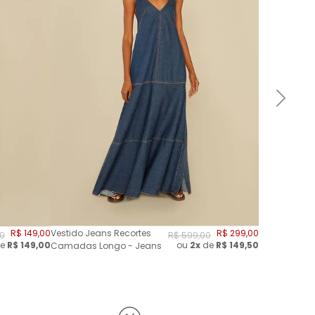
R$
149
,
00
Vestido Jeans Recortes
R$
299
,
00
0
R$
599
,
00
e
R$
149,00
ou
2
x
de
R$
149,50
Camadas Longo - Jeans