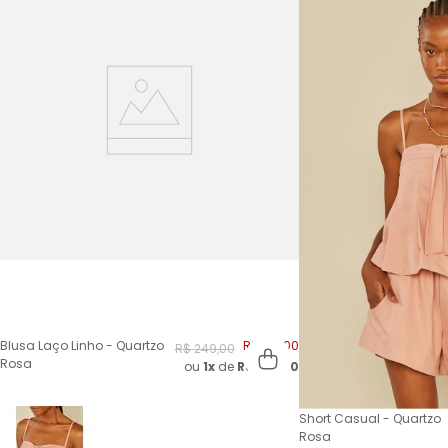
Blusa Laço Linho - Quartzo
R$
124
,
00
R$
249
,
00
Rosa
ou
1x
de
R$
124,00
Short Casual - Quartzo
Rosa