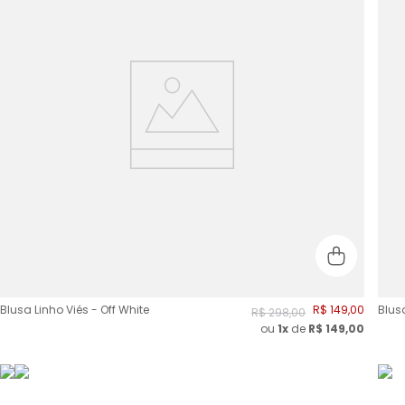
Blusa Linho Viés - Off White
R$
149
,
00
Blus
R$
298
,
00
ou
1x
de
R$
149,00