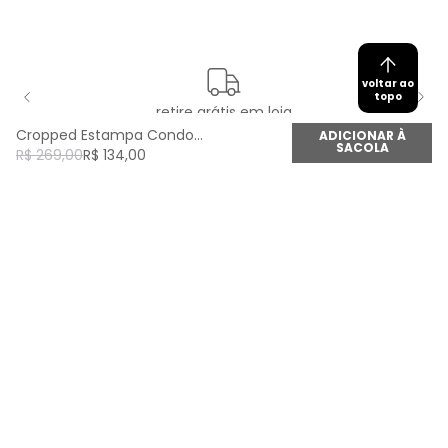
voltar ao
topo
retire grátis em loja
Cropped Estampa Condor Andino - Est Condor Andino
ADICIONAR À
SACOLA
R$
269
,
00
R$
134
,
00
newsletter
Cadastre seu e-mail aqui e fique por dentro de
todas as novidades!