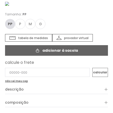
:
Tamanho
PP
PP
P
M
G
tabela de medidas
provador virtual
adicionar à sacola
calcule o frete
não sei meu cep
+
descrição
O Cropped Estampa Condor Andino combina leveza e
+
composição
sofisticação em uma proposta moderna e versátil. Com
modelagem reta e soltinha, a peça traz conforto sem abrir
mão do estilo. A estampa exclusiva Condor Andino adiciona