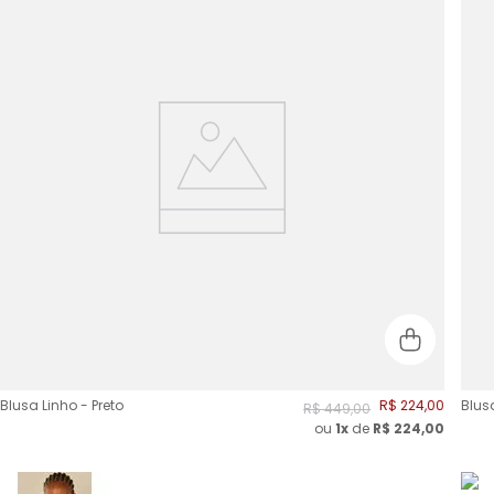
Blusa Linho - Preto
R$
224
,
00
Blus
R$
449
,
00
ou
1x
de
R$
224,00