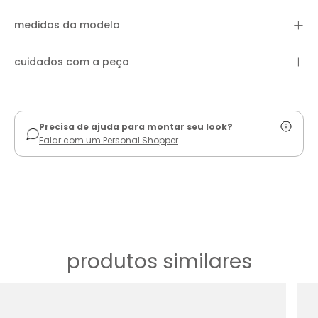
aberto quanto fechado, oferecendo flexibilidade no estilo. Além
+
97% algodão e 3% elastano
disso, apresenta um botão frontal que confere praticidade e
medidas da modelo
um detalhe de passador regulável, permitindo um ajuste
personalizado para maior conforto e elegância.
+
cuidados com a peça
ver guia de uso
Precisa de ajuda para montar seu look?
Falar com um Personal Shopper
produtos similares