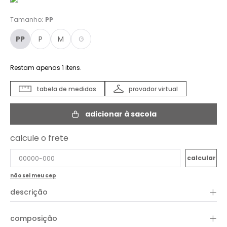
:
Tamanho
PP
PP
P
M
G
Restam apenas
1
itens.
tabela de medidas
provador virtual
adicionar à sacola
calcule o frete
não sei meu cep
+
descrição
O Colete Sarja Veludo é uma peça sofisticada e versátil,
+
composição
perfeita para completar uma variedade de looks, desde os
mais casuais até os mais formais. Ele pode ser usado tanto