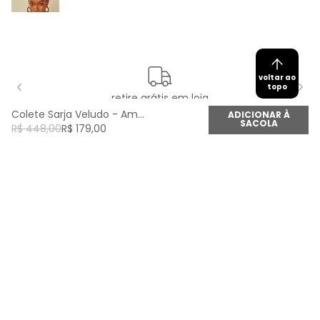
voltar ao
topo
retire grátis em loja
Colete Sarja Veludo - Amarelo
ADICIONAR À
SACOLA
R$
448
,
00
R$
179
,
00
newsletter
Cadastre seu e-mail aqui e fique por dentro de
todas as novidades!