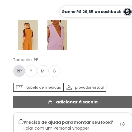
Cor :
Ganhe
R$ 29,85
de cashback
CALCITA MEL - PP
:
Tamanho
PP
PP
P
M
G
tabela de medidas
provador virtual
adicionar à sacola
Precisa de ajuda para montar seu look?
Falar com um Personal Shopper