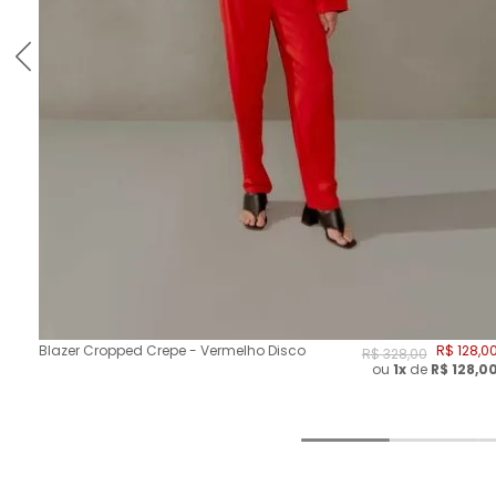
Blazer Cropped Crepe - Vermelho Disco
R$
128
,
0
R$
328
,
00
ou
1x
de
R$
128,0