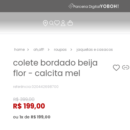
Parceria Digital
oh,off!
roupas
jaquetas e casacos
colete bordado beija
flor - calcita mel
referência
:
020442698700
R$
399
,
00
R$
199
,
00
ou
1
de
R$
199
,
00