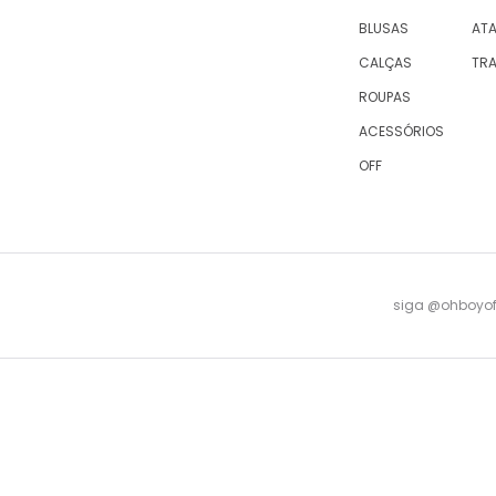
BLUSAS
AT
CALÇAS
TR
ROUPAS
ACESSÓRIOS
OFF
siga @ohboyofi
© 2023 OH,BOY! | ACTUM INDUSTRIA E COMERCIO LTDA, sociedade com sede na Rua Antu
08 -
falecomagente@ohboy.com.br
- PROCON/RJ