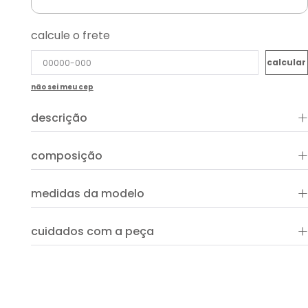
calcule o frete
não sei meu cep
+
descrição
+
composição
+
medidas da modelo
+
cuidados com a peça
ver guia de uso