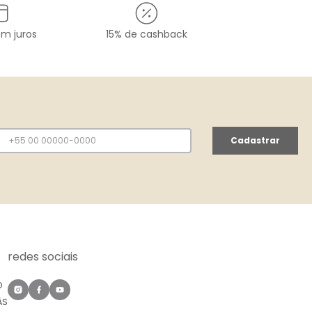
em juros
15% de cashback
Cadastrar
redes sociais
O
ÀS