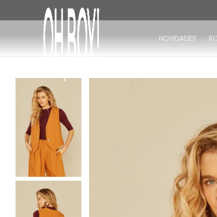
TERMOS MAIS BUSCADOS
1
º
vestido
NOVIDADES
R
2
º
vestido longo
3
º
blusa
4
º
vestido midi
5
º
calça
6
º
vestido curto
7
º
tricot
8
º
calça jeans
9
º
macacão
10
º
short