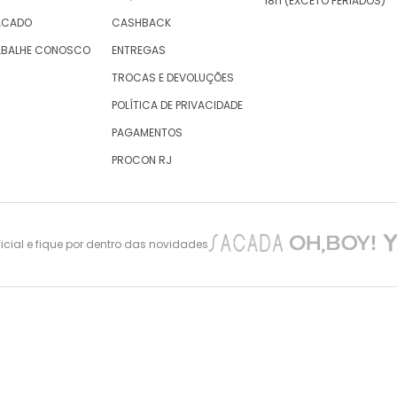
18h (EXCETO FERIADOS)
ACADO
CASHBACK
ABALHE CONOSCO
ENTREGAS
TROCAS E DEVOLUÇÕES
POLÍTICA DE PRIVACIDADE
PAGAMENTOS
PROCON RJ
cial e fique por dentro das novidades
nes Maciel 105 – São Cristovão – Rio de Janeiro -CEP: 20940-010, inscrita no CNPJ/