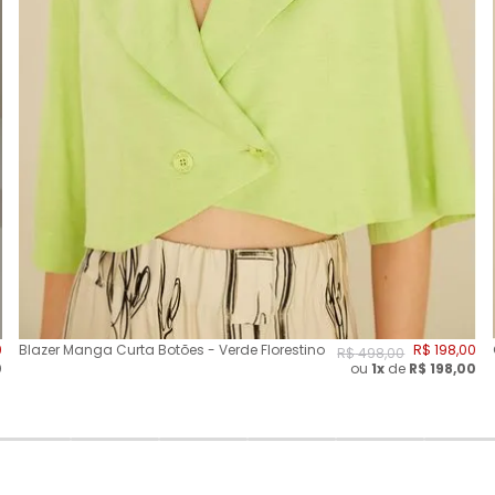
0
Blazer Manga Curta Botões - Verde Florestino
R$
198
,
00
R$
498
,
00
0
ou
1x
de
R$
198,00