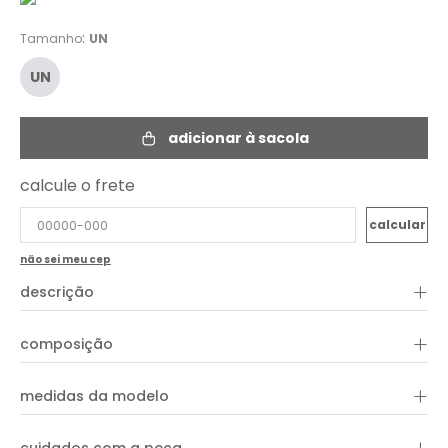
:
Tamanho
UN
UN
adicionar à sacola
calcule o frete
não sei meu cep
+
descrição
Compre Colar Resina Degrade na OH, BOY! pagamento em até
6x sem juros e primeira troca grátis!
+
composição
+
medidas da modelo