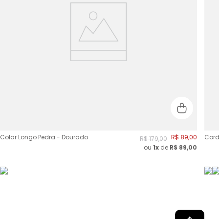
Colar Longo Pedra - Dourado
R$
89
,
00
Cord
R$
179
,
00
ou
1x
de
R$
89,00