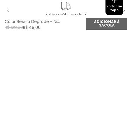
voltar ao
topo
retire grátis em loja
Colar Resina Degrade - Niquel
ADICIONAR À
SACOLA
R$
128
,
00
R$
49
,
00
newsletter
Cadastre seu e-mail aqui e fique por dentro de
todas as novidades!
Cadastrar