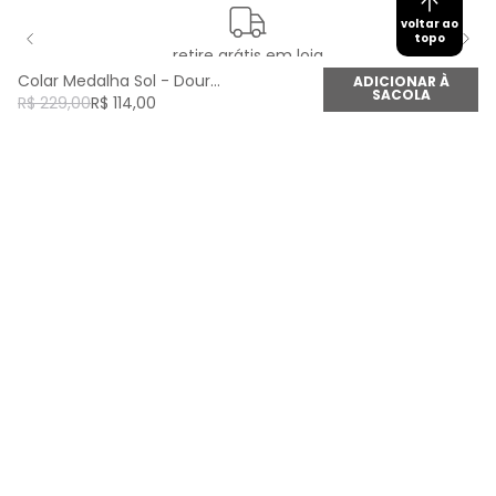
voltar ao
topo
retire grátis em loja
Colar Medalha Sol - Dourado
ADICIONAR À
SACOLA
R$
229
,
00
R$
114
,
00
newsletter
Cadastre seu e-mail aqui e fique por dentro de
todas as novidades!
Cadastrar