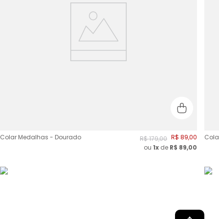
Colar Medalhas - Dourado
R$
89
,
00
Cola
R$
179
,
00
ou
1x
de
R$
89,00