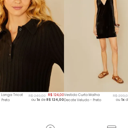
 Longa Tricot
R$
124
,
00
Vestido Curto Malha
R$
249
,
00
R$
299
,
0
ou
1x
de
R$
124,00
ou
1x
d
 Preto
Decote Veludo - Preto