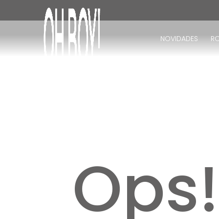
TERMOS MAIS BUSCADOS
1
º
vestido
NOVIDADES
R
2
º
vestido longo
3
º
blusa
4
º
vestido midi
5
º
calça
6
º
vestido curto
7
º
tricot
8
º
calça jeans
Ops
9
º
macacão
10
º
short