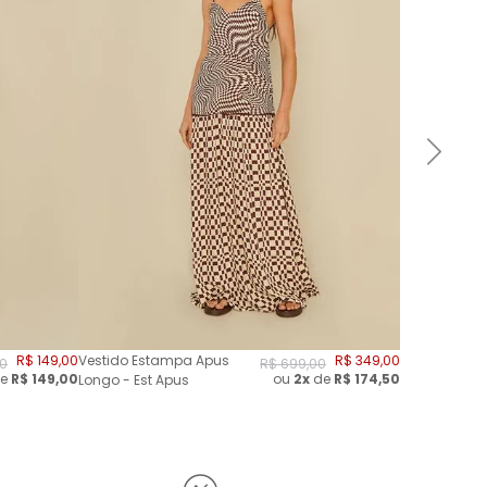
R$
149
,
00
Vestido Estampa Apus
R$
349
,
00
0
R$
699
,
00
e
R$
149,00
ou
2
x
de
R$
174,50
Longo - Est Apus