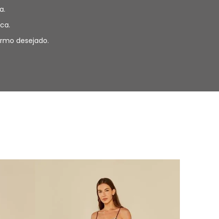
a.
ca.
termo desejado.