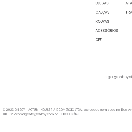
BLUSAS
AT
CALÇAS
TR
ROUPAS
ACESSÓRIOS
OFF
siga @ohboyofi
© 2023 OH,BOY! | ACTUM INDUSTRIA E COMERCIO LTDA, sociedade com sede na Rua Antu
08 -
falecomagente@ohboy.com.br
- PROCON/RJ