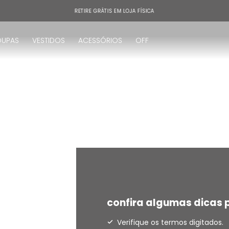
RETIRE GRÁTIS EM LOJA FÍSICA
OUPAS
VESTIDOS
ACESSÓRIOS
OFF
!
confira algumas dicas p
Verifique os termos digitados.