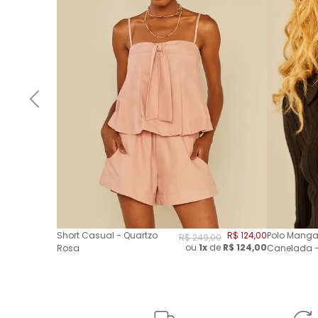
Short Casual - Quartzo
R$
124
,
00
Polo Manga
R$
249
,
00
ou
1x
de
R$
124,00
Rosa
Canelada -