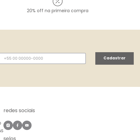
20% off na primeira compra
Cadastrar
redes sociais
O
ÀS
selos