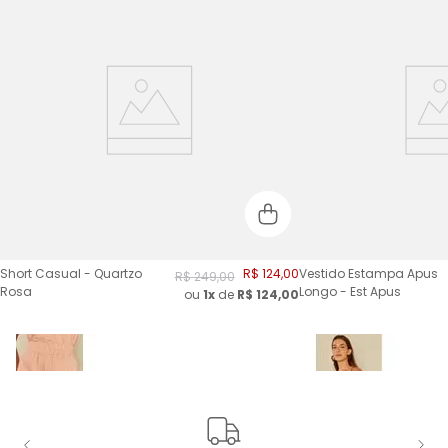
Short Casual - Quartzo
R$
124
,
00
Vestido Estampa Apus
R$
249
,
00
Rosa
Longo - Est Apus
ou
1x
de
R$
124,00