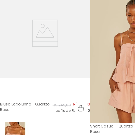
Blusa Laço Linho - Quartzo
R$
124
,
00
R$
249
,
00
Rosa
ou
1x
de
R$
124,00
Short Casual - Quartzo
Rosa