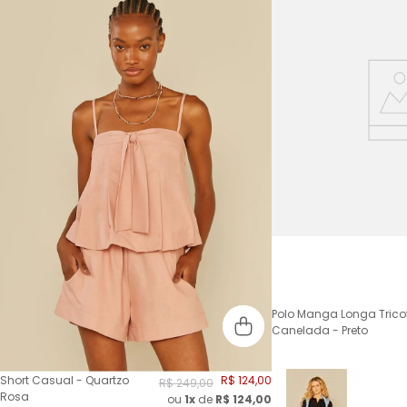
Polo Manga Longa Trico
Canelada - Preto
Short Casual - Quartzo
R$
124
,
00
R$
249
,
00
Rosa
ou
1x
de
R$
124,00