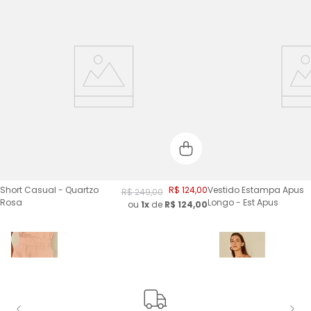
Short Casual - Quartzo
R$
124
,
00
Vestido Estampa Apus
R$
249
,
00
Rosa
Longo - Est Apus
ou
1x
de
R$
124,00