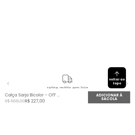
voltar ao
topo
retire grátis em loja
Calça Sarja Bicolor - Off White
ADICIONAR À
SACOLA
R$
568
,
00
R$
227
,
00
newsletter