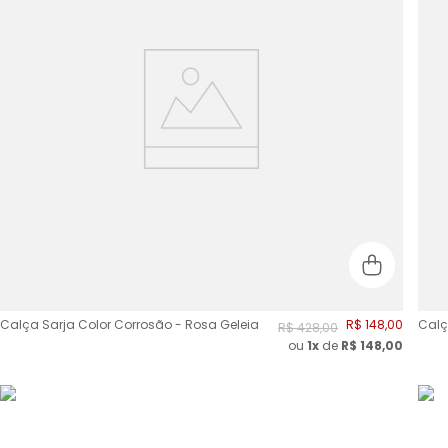
Calça Sarja Color Corrosão - Rosa Geleia
R$
148
,
00
Calç
R$
428
,
00
ou
1x
de
R$
148,00