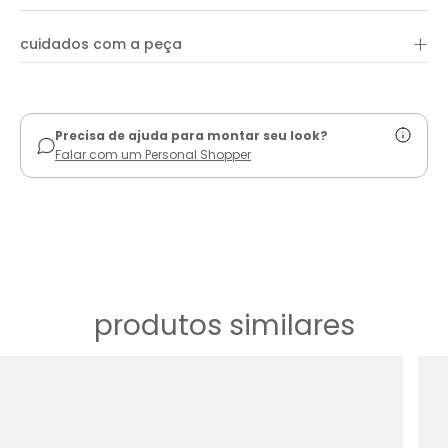
enquanto o contraste marcante do branco confere um toque
sofisticado ao look.
+
cuidados com a peça
ver guia de uso
Precisa de ajuda para montar seu look?
Falar com um Personal Shopper
produtos similares