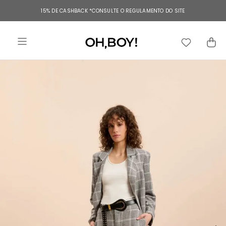
TERMOS MAIS BUSCADOS
15% DE CASHBACK
*CONSULTE O REGULAMENTO DO SITE
1
º
vestido
2
º
vestido longo
3
º
blusa
4
º
calça
5
º
vestido midi
6
º
vestido curto
7
º
tricot
8
º
calça jeans
9
º
short
10
º
macacão