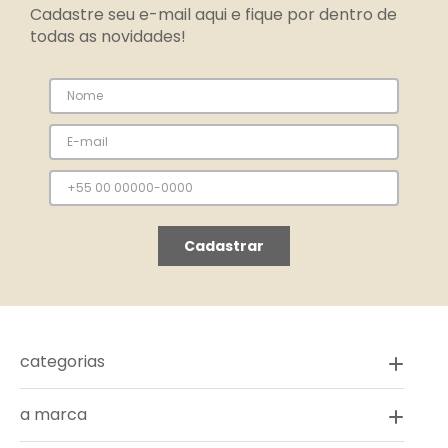
Cadastre seu e-mail aqui e fique por dentro de
todas as novidades!
Cadastrar
categorias
a marca
novidades
vestidos