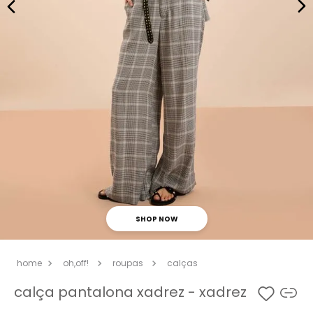
SHOP NOW
oh,off!
roupas
calças
calça pantalona xadrez - xadrez