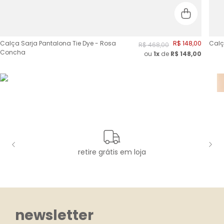
Calça Sarja Pantalona Tie Dye - Rosa
R$
148
,
00
Calç
R$
468
,
00
Concha
ou
1x
de
R$
148,00
retire grátis em loja
newsletter