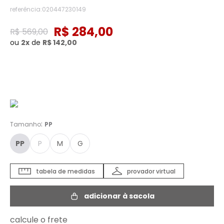
referência
:
020447230149
R$
284
,
00
R$
569
,
00
ou
2
de
R$
142
,
00
Cor :
XADREZ - PP
:
Tamanho
PP
PP
P
M
G
tabela de medidas
provador virtual
adicionar à sacola
calcule o frete