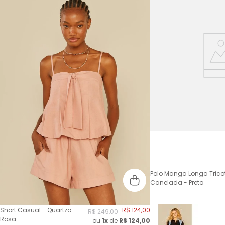
Polo Manga Longa Trico
Canelada - Preto
Short Casual - Quartzo
R$
124
,
00
R$
249
,
00
Rosa
ou
1x
de
R$
124,00