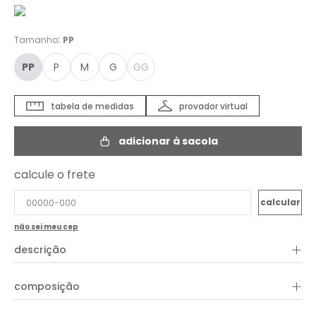
:
Tamanho
PP
PP
P
M
G
GG
tabela de medidas
provador virtual
adicionar à sacola
calcule o frete
não sei meu cep
+
descrição
A Calça Estampa Mulher Andina traduz leveza e elegância em
+
composição
uma modelagem ampla e sofisticada. Com caimento fluido e
toque confortável, a peça valoriza o movimento e traz um
visual moderno para diferentes ocasiões. A estampa listrada