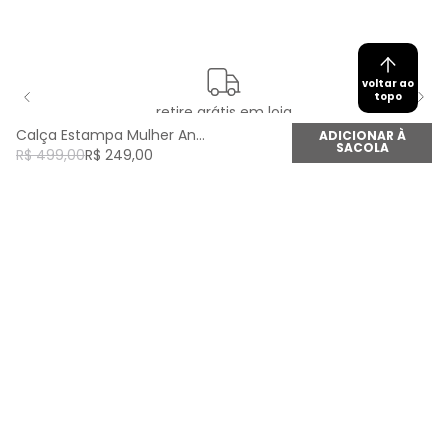
voltar ao
topo
retire grátis em loja
Calça Estampa Mulher Andina - Est Mulher Andina
ADICIONAR À
SACOLA
R$
499
,
00
R$
249
,
00
newsletter
Cadastre seu e-mail aqui e fique por dentro de
todas as novidades!