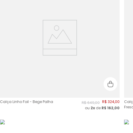
Calça Linho Foil - Bege Palha
R$
324
,
00
Calç
R$
649
,
00
Fres
ou
2
x
de
R$
162,00