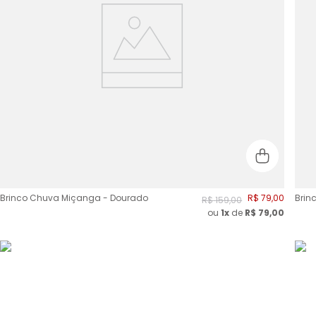
Brinco Chuva Miçanga - Dourado
R$
79
,
00
Brin
R$
159
,
00
ou
1x
de
R$
79,00