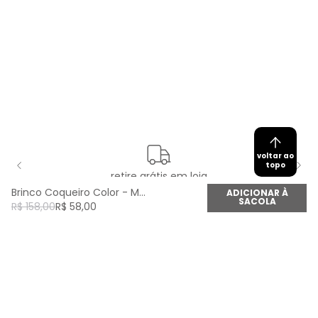
voltar ao
topo
retire grátis em loja
Brinco Coqueiro Color - Multicolor
ADICIONAR À
SACOLA
R$
158
,
00
R$
58
,
00
newsletter
Cadastre seu e-mail aqui e fique por dentro de
todas as novidades!