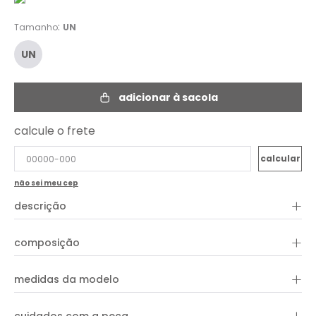
:
Tamanho
UN
UN
adicionar à sacola
calcule o frete
não sei meu cep
+
descrição
+
composição
+
medidas da modelo