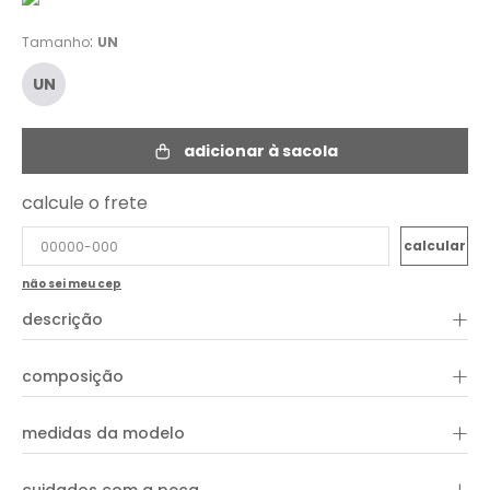
:
Tamanho
UN
UN
adicionar à sacola
calcule o frete
não sei meu cep
+
descrição
Estiloso, o Brinco Argola Paraíso é ideal para diversas
ocasiões. A peça apresenta formato de argola e possui
+
composição
detalhes em miçangas. Aproveite para combinar com peças
e acessórios da coleção!
+
medidas da modelo