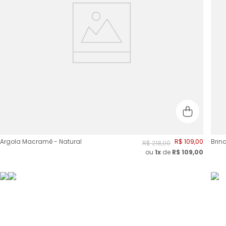
Argola Macramê - Natural
R$
109
,
00
Brin
R$
218
,
00
ou
1x
de
R$
109,00