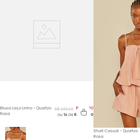
Blusa Laço Linho - Quartzo
R$
124
,
00
R$
249
,
00
Rosa
ou
1x
de
R$
124,00
Short Casual - Quartzo
Rosa