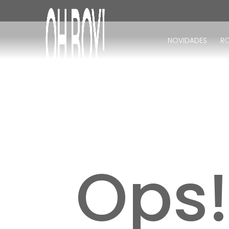
TERMOS MAIS BUSCADOS
1
º
vestido
NOVIDADES
R
2
º
vestido longo
3
º
blusa
4
º
vestido midi
5
º
calça
6
º
vestido curto
7
º
tricot
8
º
calça jeans
Ops
9
º
macacão
10
º
short