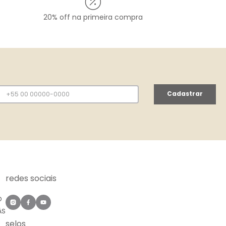
20% off na primeira compra
Cadastrar
redes sociais
O
ÀS
selos