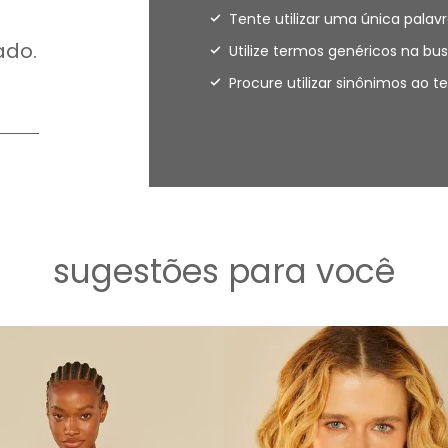
Tente utilizar uma única palavr
ado.
Utilize termos genéricos na bus
Procure utilizar sinônimos ao 
sugestões para você