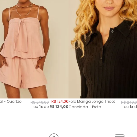
l - Quartzo
R$
124
,
00
Polo Manga Longa Tricot
R$
249
,
00
R$
249
,
0
ou
1x
de
R$
124,00
ou
1x
d
Canelada - Preto