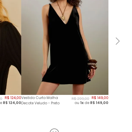
R$
124
,
00
Vestido Curto Malha
R$
149
,
00
0
R$
299
,
00
e
R$
124,00
ou
1x
de
R$
149,00
Decote Veludo - Preto