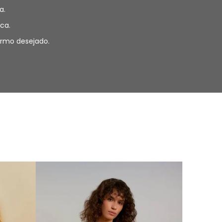
a.
ca.
termo desejado.