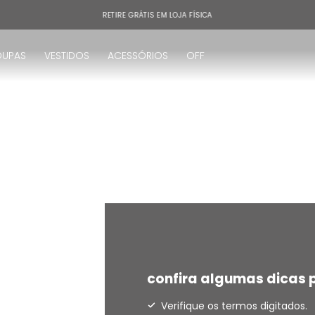
RETIRE GRÁTIS EM LOJA FÍSICA
OUPAS
VESTIDOS
ACESSÓRIOS
OFF
!
confira algumas dicas p
Verifique os termos digitados.