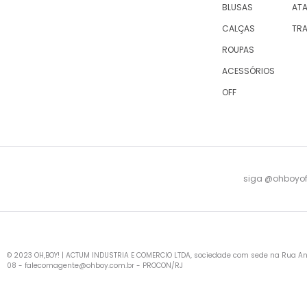
BLUSAS
AT
CALÇAS
TR
ROUPAS
ACESSÓRIOS
OFF
siga @ohboyofi
© 2023 OH,BOY! | ACTUM INDUSTRIA E COMERCIO LTDA, sociedade com sede na Rua Antu
08 -
falecomagente@ohboy.com.br
- PROCON/RJ