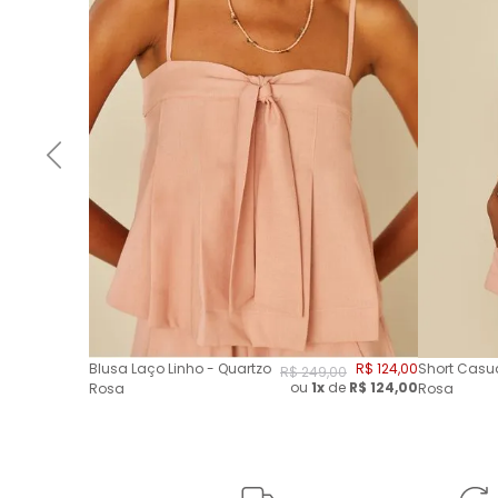
Blusa Laço Linho - Quartzo
R$
124
,
00
Short Casua
R$
249
,
00
ou
1x
de
R$
124,00
Rosa
Rosa